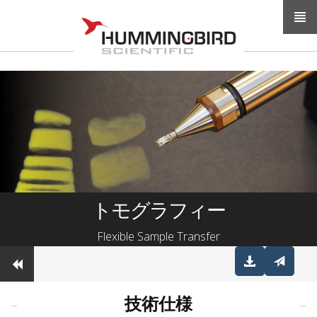
Skip to content
Instrumentation for Ion and Electron Microscopy
トモグラフィー
Flexible Sample Transfer
技術仕様