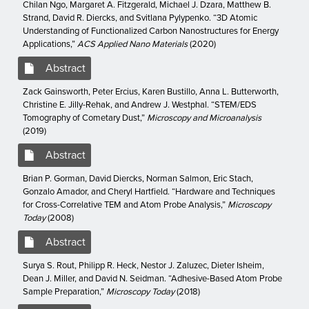
Chilan Ngo, Margaret A. Fitzgerald, Michael J. Dzara, Matthew B.
Strand, David R. Diercks, and Svitlana Pylypenko. “3D Atomic
Understanding of Functionalized Carbon Nanostructures for Energy
Applications,”
ACS Applied Nano Materials
(2020)
Abstract
Zack Gainsworth, Peter Ercius, Karen Bustillo, Anna L. Butterworth,
Christine E. Jilly-Rehak, and Andrew J. Westphal. “STEM/EDS
Tomography of Cometary Dust,”
Microscopy and Microanalysis
(2019)
Abstract
Brian P. Gorman, David Diercks, Norman Salmon, Eric Stach,
Gonzalo Amador, and Cheryl Hartfield. “Hardware and Techniques
for Cross-Correlative TEM and Atom Probe Analysis,”
Microscopy
Today
(2008)
Abstract
Surya S. Rout, Philipp R. Heck, Nestor J. Zaluzec, Dieter Isheim,
Dean J. Miller, and David N. Seidman. “Adhesive-Based Atom Probe
Sample Preparation,”
Microscopy Today
(2018)