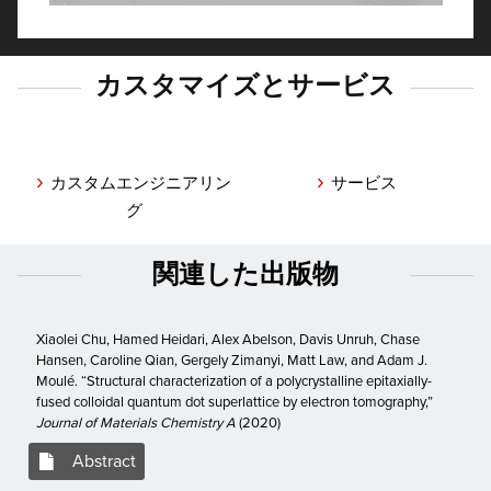
カスタマイズとサービス
›
›
カスタムエンジニアリン
サービス
グ
関連した出版物
Xiaolei Chu, Hamed Heidari, Alex Abelson, Davis Unruh, Chase
Hansen, Caroline Qian, Gergely Zimanyi, Matt Law, and Adam J.
Moulé. “Structural characterization of a polycrystalline epitaxially-
fused colloidal quantum dot superlattice by electron tomography,”
Journal of Materials Chemistry A
(2020)
Abstract