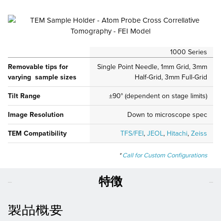
1000 Series
Removable tips for
Single Point Needle, 1mm Grid, 3mm
varying sample sizes
Half-Grid, 3mm Full-Grid
Tilt Range
±90° (dependent on stage limits)
Image Resolution
Down to microscope spec
TEM Compatibility
TFS/FEI
,
JEOL
,
Hitachi
,
Zeiss
*
Call for Custom Configurations
特徴
製品概要